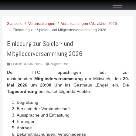
Off-Canva
Startseite
Veranstaltungen
Veranstaltungen / Aktivitäten 2026
Einladung zur Spieler- und Mitgliederversammlung 2026
Einladung zur Spieler- und
Mitgliederversammlung 2026
Erstellt: 04. Mai 2026
Zugriffe: 381
Der TTC Spaichingen lädt zur
anstehenden
Mitgliederversammlung
am Mittwoch, den
20.
Mai 2026 um 20:00 Uhr
ins Gasthaus „Engel“ ein. Die
Tagesordnung
beinhaltet folgende Punkte:
Begrüßung
Berichte der Vorstandschaft
Aussprache und Entlastung
Ehrungen
Anträge
Bekanntmachungen, Verschiedenes