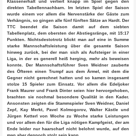
Klassenerhalt und verliert knapp im Spiel gegen den
direkten Tabellennachbarn. Im letzten Spiel der Saison
wurde einem vor allem die Nervenstärke der Gäste zum
Verhängnis, so gingen alle fünf fünften Sätze an Hardt. Der
TTC beendet die Saison damit auf dem siebten
Tabellenplatz, dem obersten der Abstiegsränge, mit 15:17
Punkten. Nichtsdestotrotz blickt man auf eine in Summe
starke Mannschaftsleistung über die gesamte Saison
hinweg zurück, bei der man sich als Aufsteiger in einer
Liga, in der es generell heiß herging, mehr als beweisen
konnte. Der Mannschaftsführer Sven Weidner zauberte
des Öfteren einen Trumpf aus dem Ärmel, mit dem die
Gegner nicht gerechnet hatten und so kamen insgesamt
stolze 15 Spieler zum Einsatz. Vor allem die Edeljoker
Frank Maurer und Frank Dinter seien hier hervorgehoben,
brachten sie nochmal besondere Qualität in den Kader.
Ansonsten zeigten die Stammspieler Sven Weidner, Daniel
Zepf, Kay Merkt, Pavel Kolmogorov, Walter Kästle und
Jürgen Ketterl von Woche zu Woche starke Leistungen
und vor allem den für die Liga nötigen Kampfgeist, der am
Ende leider nur haarscharf nicht belohnt wurde, auf den
man aber dennoch stolz sein kann.