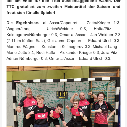
die am Ende für den Titel ausschlaggebend waren. Der
TTC gratuliert zum zweiten Meistertitel der Saison und
freut sich für alle Spieler!
Die Ergebnisse:
al Assar/Capouret – Zetto/Krieger 1:3,
Wagner/Lang – Ulrich/Weidner 0:3, Haffa/Pitz –
Kolmogorov/Nürnberger 0:3, Omar al Assar – Jan Weidner 2:3
(7:11 im fünften Satz), Guillaume Capouret – Eduard Ulrich 0:3,
Manfred Wagner – Konstantin Kolmogorov 0:3, Michael Lang –
Mario Zetto 3:1, Rudi Haffa – Alexander Krieger 0:3, Julia Pitz –
Adrian Nürnberger 0:3, Omar al Assar – Eduard Ulrich 0:3.