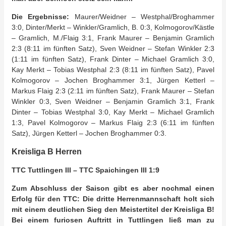
Die Ergebnisse:
Maurer/Weidner – Westphal/Broghammer
3:0, Dinter/Merkt – Winkler/Gramlich, B. 0:3, Kolmogorov/Kästle
– Gramlich, M./Flaig 3:1, Frank Maurer – Benjamin Gramlich
2:3 (8:11 im fünften Satz), Sven Weidner – Stefan Winkler 2:3
(1:11 im fünften Satz), Frank Dinter – Michael Gramlich 3:0,
Kay Merkt – Tobias Westphal 2:3 (8:11 im fünften Satz), Pavel
Kolmogorov – Jochen Broghammer 3:1, Jürgen Ketterl –
Markus Flaig 2:3 (2:11 im fünften Satz), Frank Maurer – Stefan
Winkler 0:3, Sven Weidner – Benjamin Gramlich 3:1, Frank
Dinter – Tobias Westphal 3:0, Kay Merkt – Michael Gramlich
1:3, Pavel Kolmogorov – Markus Flaig 2:3 (6:11 im fünften
Satz), Jürgen Ketterl – Jochen Broghammer 0:3.
Kreisliga B Herren
TTC Tuttlingen III – TTC Spaichingen III 1:9
Zum Abschluss der Saison gibt es aber nochmal einen
Erfolg für den TTC: Die dritte Herrenmannschaft holt sich
mit einem deutlichen Sieg den Meistertitel der Kreisliga B!
Bei einem furiosen Auftritt in Tuttlingen ließ man zu