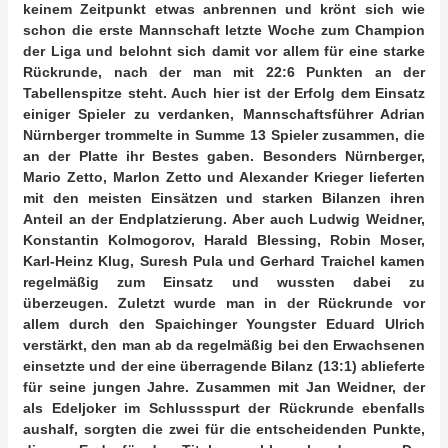
keinem Zeitpunkt etwas anbrennen und krönt sich wie
schon die erste Mannschaft letzte Woche zum Champion
der Liga und belohnt sich damit vor allem für eine starke
Rückrunde, nach der man mit 22:6 Punkten an der
Tabellenspitze steht. Auch hier ist der Erfolg dem Einsatz
einiger Spieler zu verdanken, Mannschaftsführer Adrian
Nürnberger trommelte in Summe 13 Spieler zusammen, die
an der Platte ihr Bestes gaben. Besonders Nürnberger,
Mario Zetto, Marlon Zetto und Alexander Krieger lieferten
mit den meisten Einsätzen und starken Bilanzen ihren
Anteil an der Endplatzierung. Aber auch Ludwig Weidner,
Konstantin Kolmogorov, Harald Blessing, Robin Moser,
Karl-Heinz Klug, Suresh Pula und Gerhard Traichel kamen
regelmäßig zum Einsatz und wussten dabei zu
überzeugen. Zuletzt wurde man in der Rückrunde vor
allem durch den Spaichinger Youngster Eduard Ulrich
verstärkt, den man ab da regelmäßig bei den Erwachsenen
einsetzte und der eine überragende Bilanz (13:1) ablieferte
für seine jungen Jahre. Zusammen mit Jan Weidner, der
als Edeljoker im Schlussspurt der Rückrunde ebenfalls
aushalf, sorgten die zwei für die entscheidenden Punkte,