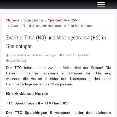
Off-Canva
Startseite
Spielberichte
Spielberichte 2025/26
Zweiter Titel (H3) und Abstiegsdrama (H2) in Spaichingen
Zweiter Titel (H3) und Abstiegsdrama (H2) in
Spaichingen
Geschrieben von:
Adrian Nürnberger
Erstellt: 27. April 2026
Zugriffe: 392
Der TTC feiert seinen zweiten Meistertitel der Saison! Die
Herren III heimsen auswärts in Tuttlingen den Titel ein,
während die Herren II leider den Klassenerhalt bei einer
Heimniederlage gegen Hardt verpassen.
Bezirksklasse Herren
TTC Spaichingen II – TTV Hardt 6:9
Der TTC Spaichingen II verpasst leider den sicheren