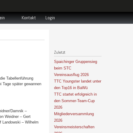
ein
Kontakt
Login
Zuletzt
Spaichinger Gruppensieg
beim STC
Vereinsausflug 2026
die Tabellenführung
TTC Youngster landet unter
ei Tage später gewannen
den Top16 in BaWü
TTC startet erfolgreich in
den Sommer-Team-Cup
2026
eidner/Damnik –
Mitgliederversammlung
ven Weidner – Gert
2026
lf Landowski – Wilhelm
Vereinsmeisterschaften