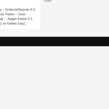
2026
dy – Schlecht/Damnik 0:3,
ran Yildrim – Sven
y – Jürgen Ketterl 0:3,
1 im fünften Satz).