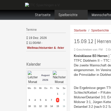
Startseite
Spielberichte
Mannschafte
Termine
Startseite
Spielberichte
19 Dez. 2026
15.09.12 | Herren
11:00AM
-
Weihnachtsturnier & -feier
Geschrieben von:
FM
Er
Kreisklasse B3 Herren
| 
TTFC Dürbheim II – TTC S
Kalender
Die zweite Mannschaft des
eingenommen. Im Vereinsd
die Primstädter in Dürbhei
August
2026
Die Ergebnisse gegen TTC
Mo
Di
Mi
Do
Fr
Sa
So
Schlecht/Ketterl – P.Kol
1
2
Molsner/Detambel 3:0, Er
3
4
5
6
7
8
9
Molsner 3:1, Jürgen Kett
Detambel 3:2 (nach 0:2 Sa
10
11
12
13
14
15
16