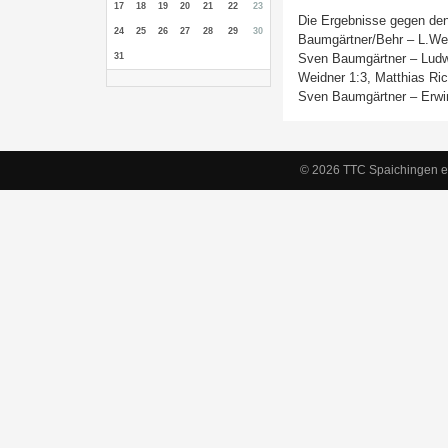
17
18
19
20
21
22
23
Die Ergebnisse gegen de
24
25
26
27
28
29
30
Baumgärtner/Behr – L.Wei
31
Sven Baumgärtner – Ludwi
Weidner 1:3, Matthias Ri
Sven Baumgärtner – Erwin 
© 2026 TTC Spaichingen e