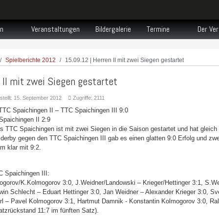
n
Veranstaltungen
Bildergalerie
Termine
Der Ver
Spielberichte 2012
15.09.12 | Herren II mit zwei Siegen gestartet
 II mit zwei Siegen gestartet
stellt: 15. September 2012
Zugriffe: 2111
TTC Spaichingen II – TTC Spaichingen III 9:0
paichingen II 2:9
 TTC Spaichingen ist mit zwei Siegen in die Saison gestartet und hat gleich 
erby gegen den TTC Spaichingen III gab es einen glatten 9:0 Erfolg und zw
m klar mit 9:2.
 Spaichingen III:
mogorov/K.Kolmogorov 3:0, J.Weidner/Landowski – Krieger/Hettinger 3:1, S.W
win Schlecht – Eduart Hettinger 3:0, Jan Weidner – Alexander Krieger 3:0, S
erl – Pavel Kolmogorov 3:1, Hartmut Damnik - Konstantin Kolmogorov 3:0, Ra
tzrückstand 11:7 im fünften Satz).