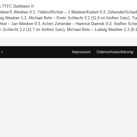
n TTFC Dürbheim II:
dner/S.Weidner 0:3, Yildrim/Richter – J.Weidner/Ketterl 0:3, Zehender/Sche
g Weidner 1:3, Michael Behr – Erwin Schlecht 3:2 (11:6 im fünften Satz), Tu
chter – Jan Weidner 0:3, Achim Zehender – Hartmut Damnik 0:3, Steffen Sched
Schlecht 3:2 (11:7 im fünften Satz), Michael Behr – Ludwig Weidner 2:3 (6:1
.V.
Impressum
Datenschutzerklärung