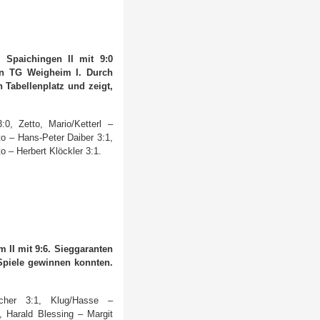
Spaichingen II mit 9:0
en TG Weigheim I. Durch
Tabellenplatz und zeigt,
0, Zetto, Mario/Ketterl –
to – Hans-Peter Daiber 3:1,
o – Herbert Klöckler 3:1.
 II mit 9:6. Sieggaranten
Spiele gewinnen konnten.
cher 3:1, Klug/Hasse –
, Harald Blessing – Margit