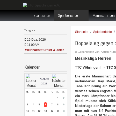
Startseite
Spielberichte
Mannschaften
Termine
Startseite
Spielberichte
19 Dez. 2026
Doppelsieg gegen 
11:00AM
-
Weihnachtsturnier & -feier
Geschrieben von:
Adrian Nürn
Bezirksliga Herren
Kalender
TTC Vöhringen I – TTC S
Die erste Mannschaft d
August
verhinderten Kay Merk
2026
Tabellenführung ein Wört
verwies seinen engsten V
Mo
Di
Mi
Do
Fr
Sa
So
ein stark kämpfender Ma
1
2
Spiel musste sich Kübl
3
4
5
6
7
8
9
Niederlage der Saison er
man mit nun 6:4 Punkten
10
11
12
13
14
15
16
Spitze. Am 26.10.24 steh