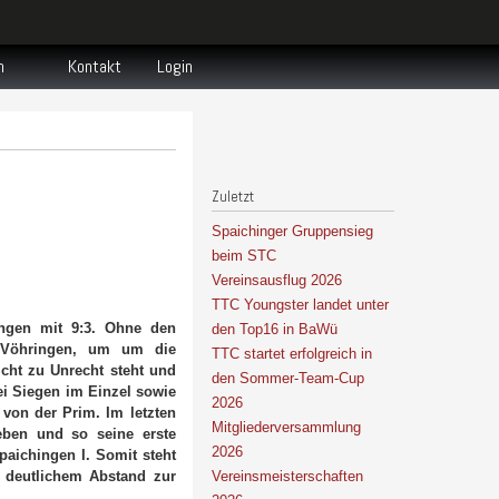
n
Kontakt
Login
Zuletzt
Spaichinger Gruppensieg
beim STC
Vereinsausflug 2026
TTC Youngster landet unter
ingen mit 9:3. Ohne den
den Top16 in BaWü
h Vöhringen, um um die
TTC startet erfolgreich in
icht zu Unrecht steht und
den Sommer-Team-Cup
ei Siegen im Einzel sowie
2026
von der Prim. Im letzten
Mitgliederversammlung
eben und so seine erste
2026
paichingen I. Somit steht
Vereinsmeisterschaften
n deutlichem Abstand zur