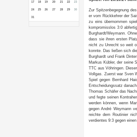
17
18
19
20
21
22
23
Zur Spitzenbegegnung des 
24
25
26
27
28
29
30
er vom Rückkehrer der Sai
31
zu eins übernommen spiel
kompromisslos 3:0 abfertig
Burghardt/Weymann. Ohne S
dass sie ihren ersten Plat
nicht zu Unrecht so weit o
konnte. Das ließen sich die
Burghardt und Frank Dinter
Markus Kübler, der seine S
TTC aus Vöhringen. Dieser 
Vollgas. Zuerst war Sven 
Spiel gegen Bernhard Haid
Entscheidungssatz danach d
Thomas Schäfer das Nachse
und fegte seinen Kontrahen
werden können, wenn Mark
gegen André Weymann verl
reichte dem Routinier nich
verdientes 9:3 gegen eine