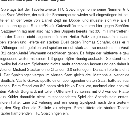
Spieltags trat der Tabellenzweite TTC Spaichingen ohne seine Nummer 6 K
son Sven Weidner, der seit der Sommerpause wieder voll eingestiegen ist be
te er an der Seite von Daniel Zepf im Doppel und musste sich wie alle 
en lassen (gegen Stocker/Haid). Gaivas/Kübler verloren hier gegen Schäfer
atzgewinn lag man also nach den Doppeln bereits mit 3:0 im Hintertreffen 
z in der Tabelle nicht abgeben möchten. Heiko Paitz zeigte daraufhin, das
ben stehen und lieferte ein starkes Duell gegen Thomas Schäfer, dass er m
 Vöhringer nicht gefallen und spielten erneut stark auf, so mussten sich Vas
 3:1 gegen André Weymann geschlagen geben. Es folgte der mittlerweile gew
iegesserie weiter mit einem 1:3 gegen Björn Bendig ausbaute. So stand es z
wollte bei diesem Spielstand nichts mehr anbrennen lassen und gab daher i
Weidner Michael Stocker ohne Chancen 3:0 unterlegen. Danach lieferte sich 
. Der Spaichinger vergab im vierten Satz gleich drei Matchbälle, verlor 
eutlich. Vasile Gaivas speilte einen überragenden ersten Satz, hatte schlus
hen. Beim Stand von 8:2 nahm sich Heiko Paitz vor, nochmal eine spektaku
ten Patrick Burghardt mit tollem Offensiv-Tischtennis mit 0:3 von der Platte
us Kübler daraufhin nicht im spannendsten Spiel des Abends sein erstes 
oren hätte. Eine 6:2 Führung und ein wenig Spielpech nach dem Seiten
t, den Sieg über die Ziellinie zu bringen. Somit tütete ein starker Tabel
n tapfer kämpfenden TTC Spaichingen ein.