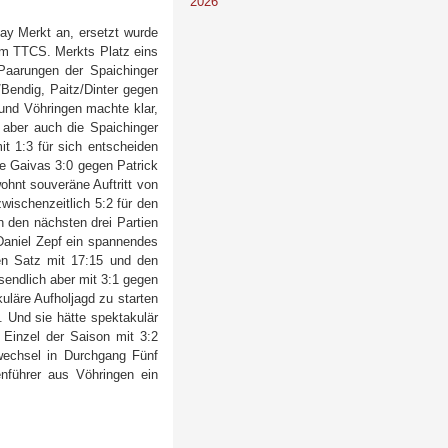
2026
ay Merkt an, ersetzt wurde
im TTCS. Merkts Platz eins
Paarungen der Spaichinger
/Bendig, Paitz/Dinter gegen
und Vöhringen machte klar,
s aber auch die Spaichinger
it 1:3 für sich entscheiden
ile Gaivas 3:0 gegen Patrick
ohnt souveräne Auftritt von
wischenzeitlich 5:2 für den
n den nächsten drei Partien
Daniel Zepf ein spannendes
den Satz mit 17:15 und den
sendlich aber mit 3:1 gegen
läre Aufholjagd zu starten
. Und sie hätte spektakulär
Einzel der Saison mit 3:2
wechsel in Durchgang Fünf
lenführer aus Vöhringen ein