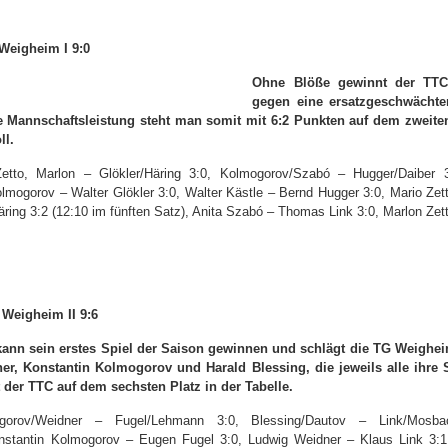
Weigheim I 9:0
Ohne Blöße gewinnt der TTC 
gegen eine ersatzgeschwächt
 Mannschaftsleistung steht man somit mit 6:2 Punkten auf dem zweiten 
ll.
Zetto, Marlon – Glökler/Häring 3:0, Kolmogorov/Szabó – Hugger/Daiber 3:
olmogorov – Walter Glökler 3:0, Walter Kästle – Bernd Hugger 3:0, Mario Zet
ring 3:2 (12:10 im fünften Satz), Anita Szabó – Thomas Link 3:0, Marlon Zett
 Weigheim II 9:6
kann sein erstes Spiel der Saison gewinnen und schlägt die TG Weigheim
er, Konstantin Kolmogorov und Harald Blessing, die jeweils alle ihre 
 der TTC auf dem sechsten Platz in der Tabelle.
orov/Weidner – Fugel/Lehmann 3:0, Blessing/Dautov – Link/Mosba
Konstantin Kolmogorov – Eugen Fugel 3:0, Ludwig Weidner – Klaus Link 3:1