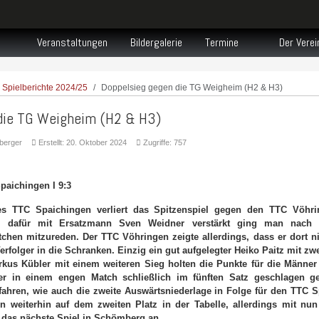
Veranstaltungen
Bildergalerie
Termine
Der Verei
Spielberichte 2024/25
Doppelsieg gegen die TG Weigheim (H2 & H3)
die TG Weigheim (H2 & H3)
berger
Erstellt: 20. Oktober 2024
Zugriffe: 757
paichingen I 9:3
es TTC Spaichingen verliert das Spitzenspiel gegen den TTC Vöhr
t, dafür mit Ersatzmann Sven Weidner verstärkt ging man nac
chen mitzureden. Der TTC Vöhringen zeigte allerdings, dass er dort n
erfolger in die Schranken. Einzig ein gut aufgelegter Heiko Paitz mit zw
rkus Kübler mit einem weiteren Sieg holten die Punkte für die Männer 
er in einem engen Match schließlich im fünften Satz geschlagen g
fahren, wie auch die zweite Auswärtsniederlage in Folge für den TTC S
 weiterhin auf dem zweiten Platz in der Tabelle, allerdings mit nu
t das nächste Spiel in Schömberg an.